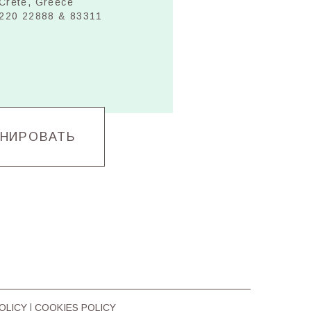
Crete, Greece
8220 22888 & 83311
НИРОВАТЬ
OLICY
|
COOKIES POLICY