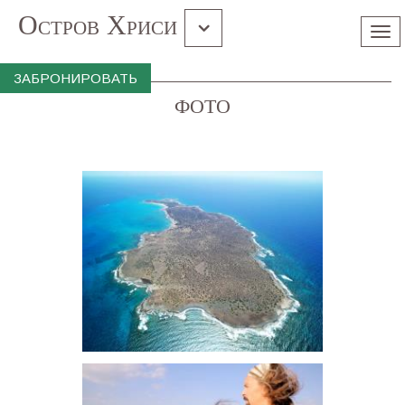
Остров Хриси
Tog
nav
Грамвуса Балос
ЗАБРОНИРОВАТЬ
ФОТО
Souda