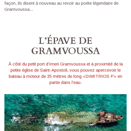
façon, ils disent à nouveau au revoir au poète légendaire de
Gramvoussa...
L’ÉPAVE DE
GRAMVOUSSA
À côté du petit port d’Imeri Gramvoussa et à proximité de la
petite église de Saint-Apostoli, vous pouvez apercevoir le
bateau à moteur de 35 mètres de long «DIMITRIOS P» en
partie dans l’eau.