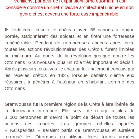
Vénitiens, par peur de l'expansionnisme ottoman. Il est
considéré comme un chef-d'œuvre architectural unique en son
genre et est devenu une forteresse impénétrable.
Ils fortifièrent ensuite le château avec 66 canons à longue
portée, stationnèrent des soldats et en firent une forteresse
impénétrable. Pendant de nombreuses années après cela,
toutes les actions révolutionnaires des Crétois furent limitées
au minimum. Au cours de la révolution grecque contre les
Ottomans, Gramvoussa joua un rôle très important et décisif.
Après plusieurs tentatives, le château fut finalement conquis par
les rebelles crétois en 1825, lorsque certains d'entre eux
réussirent à pénétrer à l'intérieur en s’habillant comme des
Ottomans.
Gramvoussa fut la première région de la Crète à être libérée de
la domination ottomane. Elle servit de refuge à plus de
3 000 personnes et devint le point de départ de toutes les
actions des rebelles. Les groupes rebelles appelés
« Kalisperides » seraient partis de Gramvoussa et auraient
terrorisé les Ottomans en utilisant leurs forces armées