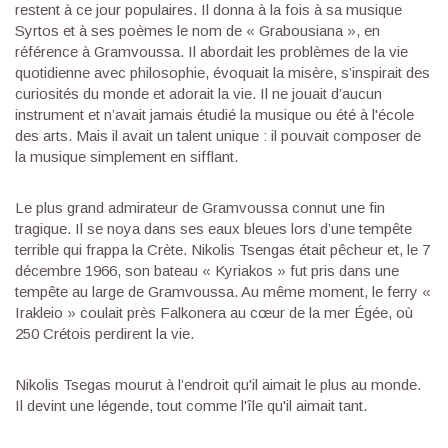
restent à ce jour populaires. Il donna à la fois à sa musique
Syrtos et à ses poèmes le nom de « Grabousiana », en
référence à Gramvoussa. Il abordait les problèmes de la vie
quotidienne avec philosophie, évoquait la misère, s’inspirait des
curiosités du monde et adorait la vie. Il ne jouait d’aucun
instrument et n’avait jamais étudié la musique ou été à l'école
des arts. Mais il avait un talent unique : il pouvait composer de
la musique simplement en sifflant.
Le plus grand admirateur de Gramvoussa connut une fin
tragique. Il se noya dans ses eaux bleues lors d’une tempête
terrible qui frappa la Crète. Nikolis Tsengas était pêcheur et, le 7
décembre 1966, son bateau « Kyriakos » fut pris dans une
tempête au large de Gramvoussa. Au même moment, le ferry «
Irakleio » coulait près Falkonera au cœur de la mer Égée, où
250 Crétois perdirent la vie.
Nikolis Tsegas mourut à l’endroit qu'il aimait le plus au monde.
Il devint une légende, tout comme l'île qu'il aimait tant.