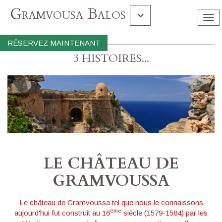
Gramvousa Balos
Tog
nav
Île De Chrissi
RÉSERVEZ MAINTENANT
3 HISTOIRES...
Souda
LE CHÂTEAU DE
GRAMVOUSSA
Le château de Gramvoussa tel que nous le connaissons
ème
aujourd'hui fut construit au 16
siècle (1579-1584) par les