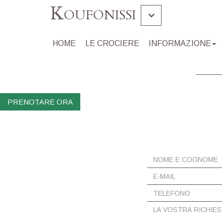
Koufonissi
Gramvousa Balos
HOME
LE CROCIERE
INFORMAZIONE
Isola Di Chrissi
Souda
PRENOTARE ORA