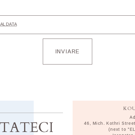
AL DATA
INVIARE
KOU
A
TATECI
46, Mich. Kothri Stre
(next to "E