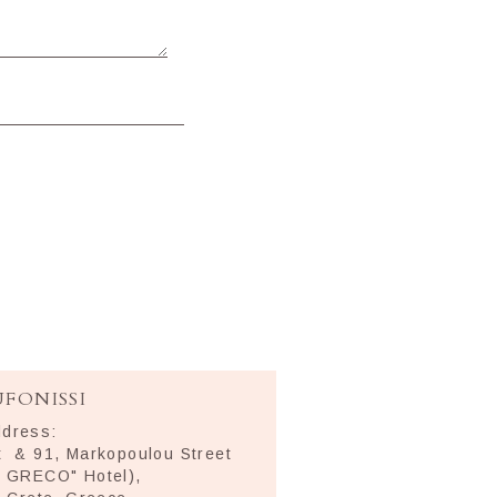
FONISSI
ddress:
et & 91, Markopoulou Street
L GRECO" Hotel),