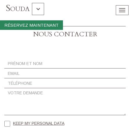
Souda
Tog
nav
Gramvousa Balos
RÉSERVEZ MAINTENANT
NOUS CONTACTER
Île De Chrissi
ΚEEP MY PERSONAL DATA