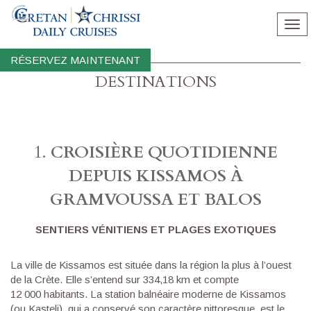
Tog
nav
RÉSERVEZ MAINTENANT
DESTINATIONS
1.
CROISIÈRE QUOTIDIENNE
DEPUIS KISSAMOS À
GRAMVOUSSA ET BALOS
SENTIERS VÉNITIENS ET PLAGES EXOTIQUES
La ville de Kissamos est située dans la région la plus à l’ouest
de la Crète. Elle s’entend sur 334,18 km et compte
12 000 habitants. La station balnéaire moderne de Kissamos
(ou Kasteli), qui a conservé son caractère pittoresque, est le