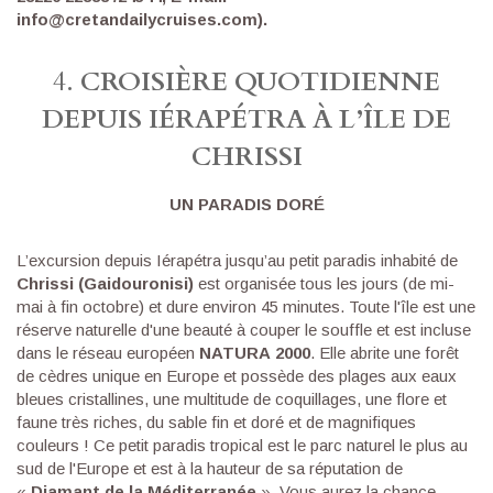
info@cretandailycruises.com).
4.
CROISIÈRE QUOTIDIENNE
DEPUIS IÉRAPÉTRA À L’ÎLE DE
CHRISSI
UN PARADIS DORÉ
L’excursion depuis Iérapétra jusqu’au petit paradis inhabité de
Chrissi (Gaidouronisi)
est organisée tous les jours (de mi-
mai à fin octobre) et dure environ 45 minutes. Toute l'île est une
réserve naturelle d'une beauté à couper le souffle et est incluse
dans le réseau européen
ΝΑΤURΑ 2000
. Elle abrite une forêt
de cèdres unique en Europe et possède des plages aux eaux
bleues cristallines, une multitude de coquillages, une flore et
faune très riches, du sable fin et doré et de magnifiques
couleurs ! Ce petit paradis tropical est le parc naturel le plus au
sud de l'Europe et est à la hauteur de sa réputation de
«
Diamant de la Méditerranée
». Vous aurez la chance