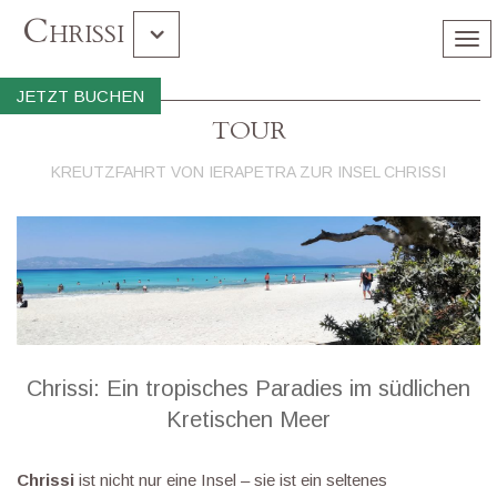
Chrissi
Tog
nav
Gramvousa Balos
JETZT BUCHEN
TOUR
Souda
KREUTZFAHRT VON IERAPETRA ZUR INSEL CHRISSI
Chrissi: Ein tropisches Paradies im südlichen
Kretischen Meer
Chrissi
ist nicht nur eine Insel – sie ist ein seltenes