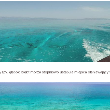
yspy, głęboki błękit morza stopniowo ustępuje miejsca olśniewający