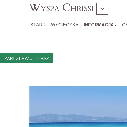
Wyspa Chrissi
Gramvousa Balos
START
WYCIECZKA
INFORMACJA
C
Souda
ZAREZERWUJ TERAZ