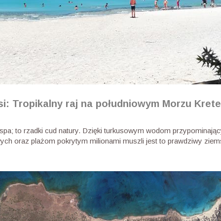
si: Tropikalny raj na południowym Morzu Kret
wyspa; to rzadki cud natury. Dzięki turkusowym wodom przypominając
ych oraz plażom pokrytym milionami muszli jest to prawdziwy ziems