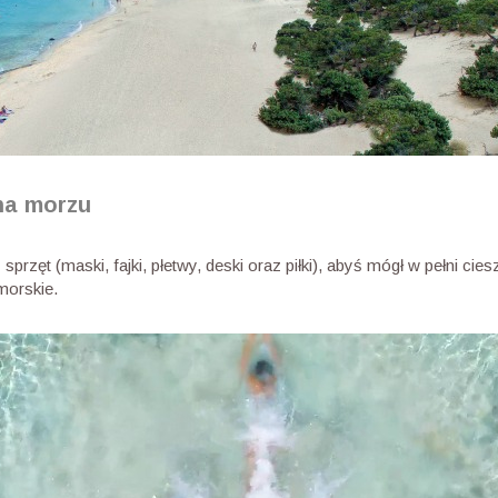
na morzu
rzęt (maski, fajki, płetwy, deski oraz piłki), abyś mógł w pełni cies
morskie.