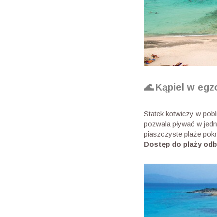
🌊
Kąpiel w eg
Statek kotwiczy w po
pozwala pływać w jedny
piaszczyste plaże pok
Dostęp do plaży odb