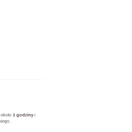
a około
1 godziny
i
kiego.