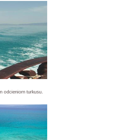
m odcieniom turkusu.