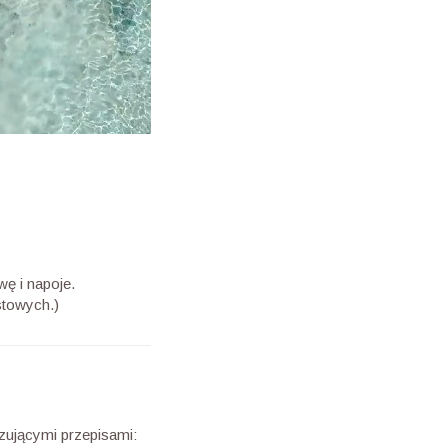
wę i napoje.
stowych.)
zującymi przepisami: