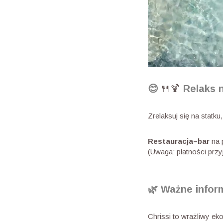
😊
🍴🍹
Relaks 
Zrelaksuj się na statk
Restauracja–bar
na p
(Uwaga: płatności przy
🌿 Ważne infor
Chrissi to wrażliwy e