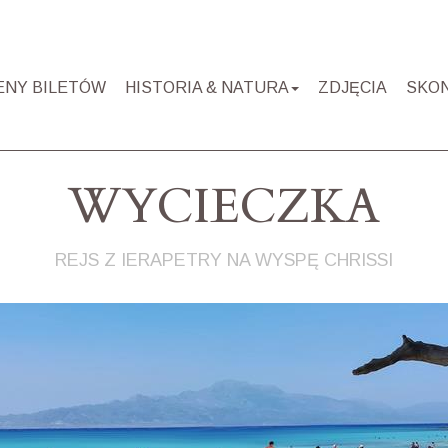
ENY BILETÓW
HISTORIA & NATURA
ZDJĘCIA
SKO
WYCIECZKA
REJS Z IERAPETRY NA WYSPĘ CHRISSI