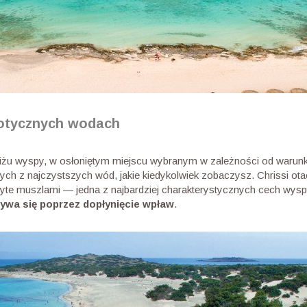
zotycznych wodach
bliżu wyspy, w osłoniętym miejscu wybranym w zależności od waru
ch z najczystszych wód, jakie kiedykolwiek zobaczysz. Chrissi otacz
ryte muszlami — jedna z najbardziej charakterystycznych cech wysp
ywa się poprzez dopłynięcie wpław
.