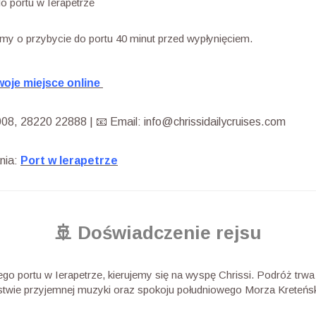
o portu w Ierapetrze
my o przybycie do portu 40 minut przed wypłynięciem.
woje miejsce online
8, 28220 22888 | 📧 Email: info@chrissidailycruises.com
nia:
Port w Ierapetrze
🚢 Doświadczenie rejsu
go portu w Ierapetrze, kierujemy się na wyspę Chrissi. Podróż trw
twie przyjemnej muzyki oraz spokoju południowego Morza Kreteńs