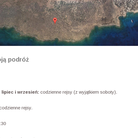
oją podróż
ec i wrzesień:
codzienne rejsy (z wyjątkiem soboty).
codzienne rejsy.
:30