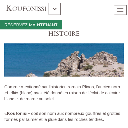
Koufonissi
Tog
nav
Gramvousa Balos
RÉSERVEZ MAINTENANT
HISTOIRE
Île De Chrissi
Souda
Comme mentionné par l'historien romain Plinos, l'ancien nom
«Lefki» (blanc) avait été donné en raison de l'éclat de calcaire
blanc et de marne au soleil.
«
Koufonisi
» doit son nom aux nombreux gouffres et grottes
formés par la mer et la pluie dans les roches tendres.