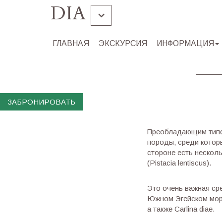
DIA
Грамвуса Балос
ГЛАВНАЯ
ЭКСКУРСИЯ
ИНФОРМАЦИЯ
Остров Хриси
Souda
ЗАБРОНИРОВАТЬ
Преобладающим типо
породы, среди котор
стороне есть несколь
(Pistacia lentiscus).
Это очень важная ср
Южном Эгейском море, 
а также Carlina diae.