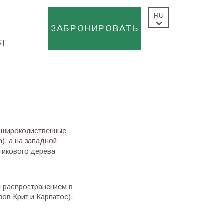
RU
ЗАБРОНИРОВАТЬ
Я
 широколиственные
), а на западной
стикового дерева
м распространением в
овов Крит и Карпатос),