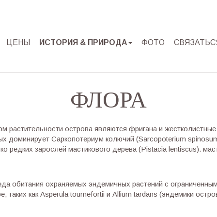
ЦЕНЫ
ИСТОРИЯ & ΠРИРОДА
ΦΟΤΟ
СВЯЗАТЬС
ФЛОРА
м растительности острова являются фригана и жестколистные
ых доминирует Саркопотериум колючий (Sarcopoterium spinosum
ко редких зарослей мастикового дерева (Pistacia lentiscus). ма
еда обитания охраняемых эндемичных растений с ограниченны
таких как Asperula tournefortii и Allium tardans (эндемики остр