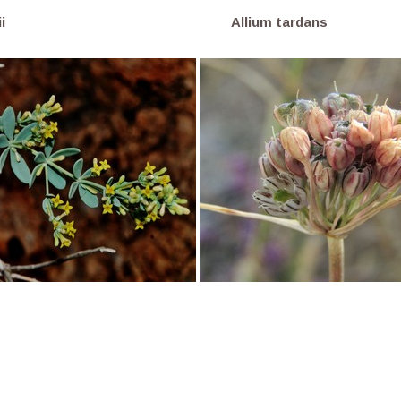
ournefortii Allium tardans