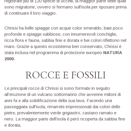
registrate più di 120 specie di uccelli, la maggior parte delle quali
sono migratorie, ovvero si fermano sull'isola per riposare prima
di continuare il loro viaggio.
Chrissi ha belle spiagge con acque color smeraldo, baie poco
profonde e spiagge sabbiose, con innumerevoli conchiglie,
ricca flora e fauna, sabbia fine e dorata e bei colori riflettono nel
mare. Grazie a questo ecosistema ben conservato, Chrissi è
stata inclusa nel programma di protezione europeo
NATURA
2000
.
ROCCE E FOSSILI
Le principali rocce di Chrissi si sono formate in seguito
all’eruzione di un vulcano sottomarino che avvenne milioni di
anni fa e alla solidificazione della sua lava. Facendo una
passeggiata sull'isola, rimarrete impressionati dai colori delle
pietre, prevalentemente verde grigiastro, castano ramato e
nero. La maggior parte dell'isola è però ricoperta da sabbia fine
e dorata.